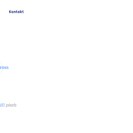
Skip
Kontakt
to
content
ross
480
pixels