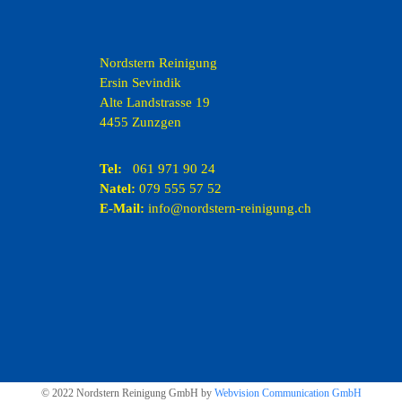
Nordstern Reinigung
Ersin Sevindik
Alte Landstrasse 19
4455 Zunzgen
Tel:
061 971 90 24
Natel:
079 555 57 52
E-Mail:
info@nordstern-reinigung.ch
© 2022 Nordstern Reinigung GmbH by
Webvision Communication GmbH