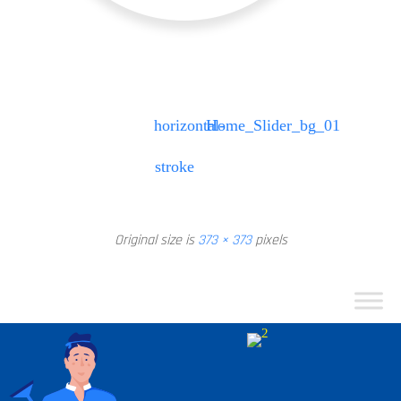
horizontal-
Home_Slider_bg_01
stroke
Original size is
373 × 373
pixels