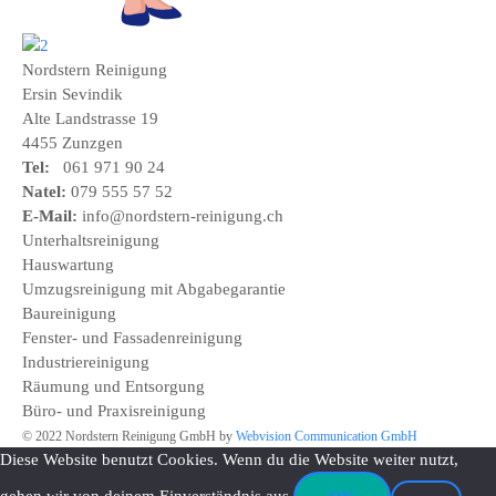
Nordstern Reinigung
Ersin Sevindik
Alte Landstrasse 19
4455 Zunzgen
Tel:
061 971 90 24
Natel:
079 555 57 52
E-Mail:
info@nordstern-reinigung.ch
Unterhaltsreinigung
Hauswartung
Umzugsreinigung mit Abgabegarantie
Baureinigung
Fenster- und Fassadenreinigung
Industriereinigung
Räumung und Entsorgung
Büro- und Praxisreinigung
© 2022 Nordstern Reinigung GmbH by
Webvision Communication GmbH
Diese Website benutzt Cookies. Wenn du die Website weiter nutzt,
gehen wir von deinem Einverständnis aus.