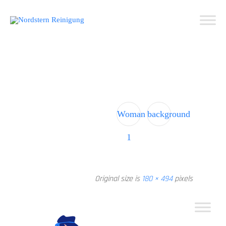
S
t
c
Woman
background
1
Original size is
180 × 494
pixels